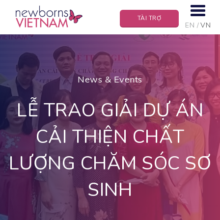
TÀI TRỢ
EN
VN
News & Events
LỄ TRAO GIẢI DỰ ÁN
CẢI THIỆN CHẤT
LƯỢNG CHĂM SÓC SƠ
SINH