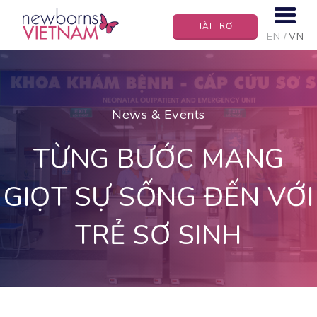
TÀI TRỢ
EN
VN
News & Events
TỪNG BƯỚC MANG
GIỌT SỰ SỐNG ĐẾN VỚI
TRẺ SƠ SINH