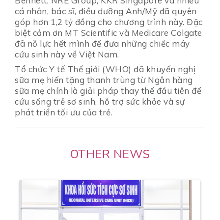
Bennett, NRE Group, KKR Singapore và nhiều
cá nhân, bác sĩ, điều dưỡng Anh/Mỹ đã quyên
góp hơn 1,2 tỷ đồng cho chương trình này. Đặc
biệt cảm ơn MT Scientific và Medicare Colgate
đã nỗ lực hết mình để đưa những chiếc máy
cứu sinh này về Việt Nam.
Tổ chức Y tế Thế giới (WHO) đã khuyến nghị
sữa mẹ hiến tặng thanh trùng từ Ngân hàng
sữa mẹ chính là giải pháp thay thế đầu tiên để
cứu sống trẻ sơ sinh, hỗ trợ sức khỏe và sự
phát triển tối ưu của trẻ.
OTHER NEWS